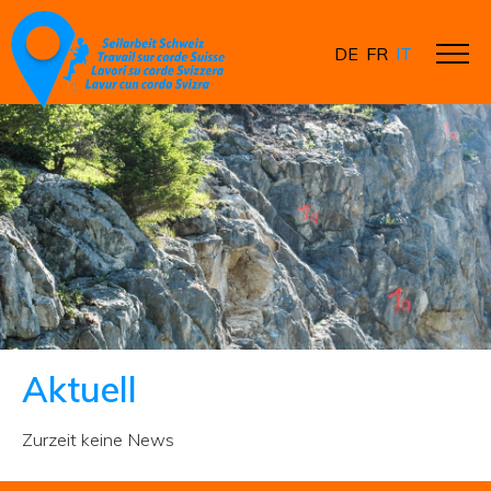
DE
FR
IT
Aktuell
Zurzeit keine News